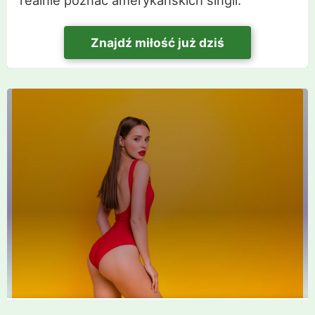
Znajdź miłość już dziś