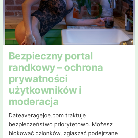
Bezpieczny portal
randkowy – ochrona
prywatności
użytkowników i
moderacja
Dateaveragejoe.com traktuje
bezpieczeństwo priorytetowo. Możesz
blokować członków, zgłaszać podejrzane