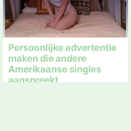
Persoonlijke advertentie
maken die andere
Amerikaanse singles
aanspreekt
Het aanmaken van een persoonlijke
advertentie start met eerlijk zijn over je
interesses, intenties en karakter. Kies een
foto waarop je herkenbaar en positief
overkomt. Vul je profiel zorgvuldig en