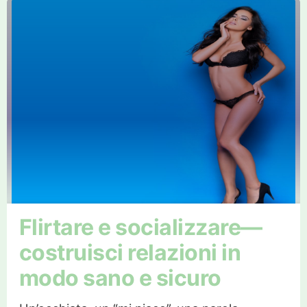
Flirtare e socializzare—
costruisci relazioni in
modo sano e sicuro