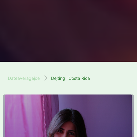
Dateaveragejoe
Dejting i Costa Rica