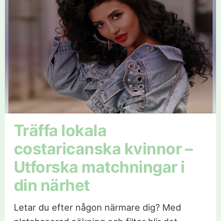
Träffa lokala
costaricanska kvinnor –
Utforska matchningar i
din närhet
Letar du efter någon närmare dig? Med