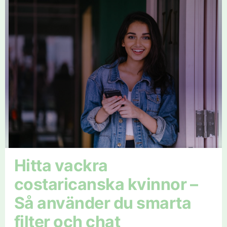
Hitta vackra
costaricanska kvinnor –
Så använder du smarta
filter och chat