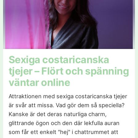
Sexiga costaricanska
tjejer – Flört och spänning
väntar online
Attraktionen med sexiga costaricanska tjejer
är svår att missa. Vad gör dem så speciella?
Kanske är det deras naturliga charm,
glittrande ögon och den där lekfulla auran
som får ett enkelt "hej" i chattrummet att