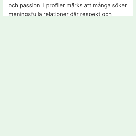
och passion. I profiler märks att många söker
meningsfulla relationer där respekt och
gemensamma mål är i centrum.
Sajten hjälper till att filtrera ut matchningar
där du snabbt ser vilka egenskaper som
prioriteras. Du hittar kontaktannonser och
profiler som tydligt signalerar om en kvinna
är ute efter seriös dejting eller bara vill lära
känna dig i lugn och ro.
Målet är att skapa förutsättningar för äkta
närhet och att du ska känna dig trygg i jakten
på något långsiktigt. Enligt forskning är stark
kommunikation och matchade värderingar en
nyckel till lyckade relationer online (källa: