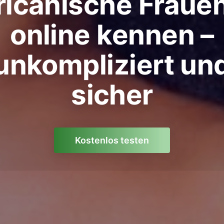
ricanische Fraue
online kennen –
unkompliziert un
sicher
Kostenlos testen