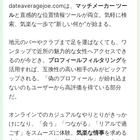
dateaveragejoe.comは、
マッチメーカー ツー
ル
と直感的な位置情報ツールが両立。気軽に検
索、気楽な一歩で“新しい何か”が始まる。
地元のバーやクラブまで足を運ばなくても、ワ
ンタップで近所の魅力的な女性へアクセスでき
るのが今どき。
プロフィールフィルタリング
を
活用すれば、互換性の高い相手のみがピックア
ップされる。「偽のプロフィール」が紛れ込ま
ないのもユーザーから高評価を得ている部分
だ。
オンラインでのカジュアルなやりとりがきっか
けになり、「会う」「つながる」「リアルで過
ごす」をスムーズに体験。
気楽な情事
を求める