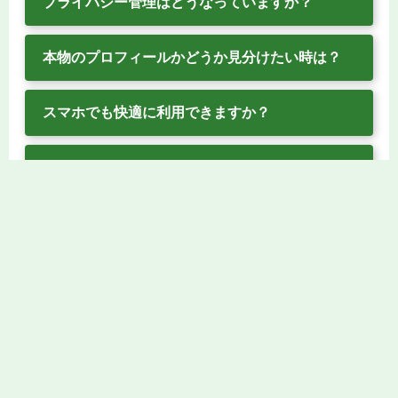
プライバシー管理はどうなっていますか？
本物のプロフィールかどうか見分けたい時は？
スマホでも快適に利用できますか？
トラブルや違反ユーザーを見つけたら？
dateaveragejoe.comは、
トランスジェンダー
出会い系サイト
の中でも特に信頼される「安
全・匿名・確かな出会い」を重視しています。
「
気軽なカジュアル出会い特集
」も気になる方
にはおすすめです。本サイトなら、自己決定権
も尊重されて、安心して本物の出会いを見つけ
られます。