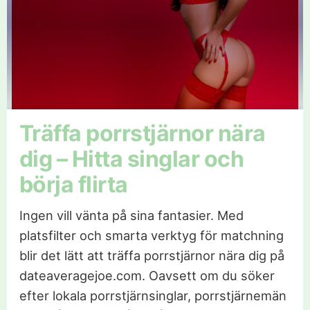
Träffa porrstjärnor nära
dig – Hitta singlar och
börja flirta
Ingen vill vänta på sina fantasier. Med
platsfilter och smarta verktyg för matchning
blir det lätt att träffa porrstjärnor nära dig på
dateaveragejoe.com. Oavsett om du söker
efter lokala porrstjärnsinglar, porrstjärnemän