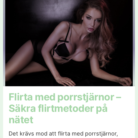
Flirta med porrstjärnor –
Säkra flirtmetoder på
nätet
Det krävs mod att flirta med porrstjärnor,