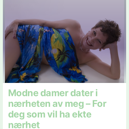
Modne damer dater i
nærheten av meg – For
deg som vil ha ekte
nærhet