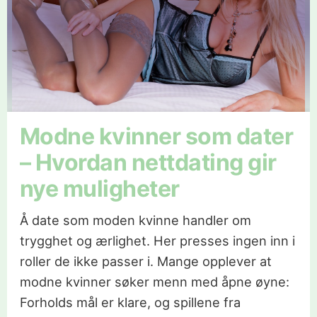
Modne kvinner som dater
– Hvordan nettdating gir
nye muligheter
Å date som moden kvinne handler om
trygghet og ærlighet. Her presses ingen inn i
roller de ikke passer i. Mange opplever at
modne kvinner søker menn med åpne øyne:
Forholds mål er klare, og spillene fra