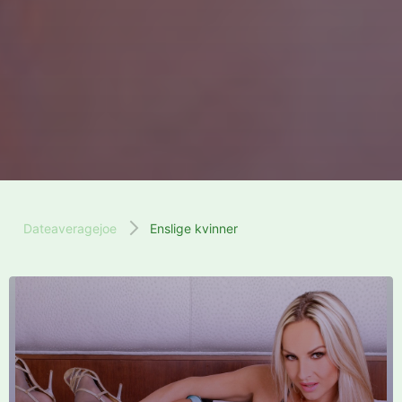
Dateaveragejoe
Enslige kvinner