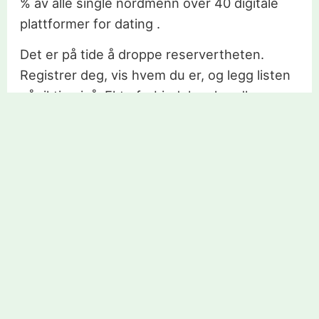
% av alle single nordmenn over 40 digitale
plattformer for dating .
Det er på tide å droppe reservertheten.
Registrer deg, vis hvem du er, og legg listen
på riktig nivå. Ekte forbindelser handler om
mer enn å chatte – det er først når man
møtes at kjemien viser seg. For flere
alternativer, se hvordan andre segmenter av
modne single møter hverandre i
datingsider f
or enslige foreldre
.
Finn kjærligheten i dag