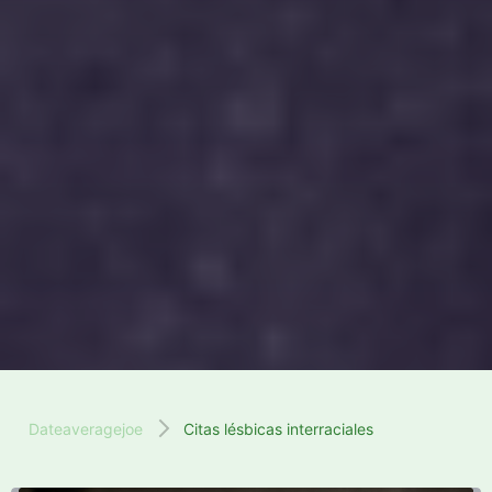
Dateaveragejoe
Citas lésbicas interraciales